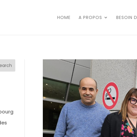
HOME
A PROPOS
BESOIN 
mbourg
des