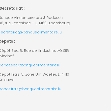
Secrétariat :
Banque Alimentaire c/o J. Rodesch
46, rue Ermesinde – L-1469 Luxembourg
secretariat@banquealimentaire.lu
Dépôts :
Dépôt Sec: 9, Rue de l’Industrie,
L-8399
Windhof
depot.sec@banquealimentaire.lu
Dépôt Frais: 5, Zone Um Woeller, L-4410
Soleuvre
depot.frais@banquealimentaire.lu